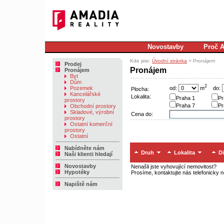
Novostavby
Proč 
Kde jste:
Úvodní stránka
> Pronájem
Prodej
Pronájem
Pronájem
Byt
Dům
2
od:
m
do:
Pozemek
Plocha:
Kancelářské
Lokalita:
Praha 1
Pr
prostory
Praha 7
Pr
Obchodní prostory
Skladové, výrobní
Cena do:
prostory
Ostatní komerční
prostory
Ostatní
Nabídněte nám
Druh
Lokalita
Di
Naši klienti hledají
Novostavby
Nenašli jste vyhovující nemovitost?
Hypotéky
Prosíme, kontaktujte nás telefonicky 
Napiště nám