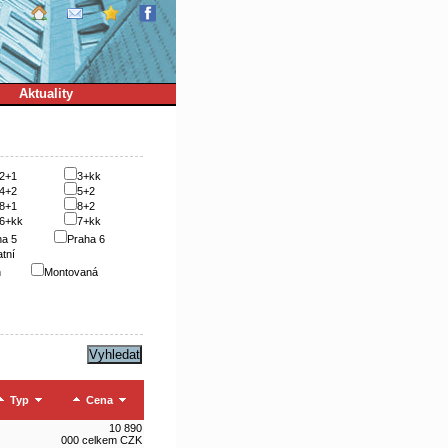
Aktuality
2+1
3+kk
4+2
5+2
8+1
8+2
6+kk
7+kk
ha 5
Praha 6
tní
n
Montovaná
Typ
Cena
10 890
000 celkem CZK