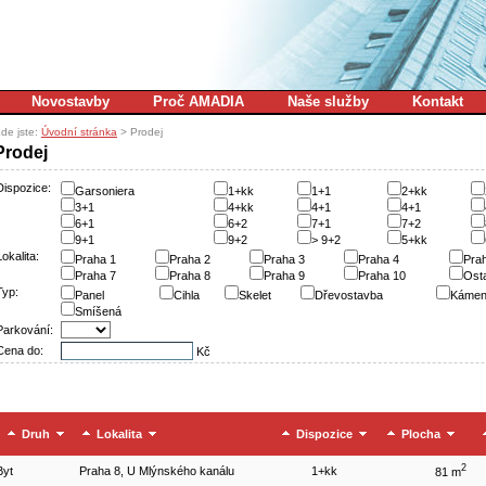
Novostavby
Proč AMADIA
Naše služby
Kontakt
de jste:
Úvodní stránka
> Prodej
Prodej
Dispozice:
Garsoniera
1+kk
1+1
2+kk
3+1
4+kk
4+1
4+1
6+1
6+2
7+1
7+2
9+1
9+2
> 9+2
5+kk
Lokalita:
Praha 1
Praha 2
Praha 3
Praha 4
Pra
Praha 7
Praha 8
Praha 9
Praha 10
Osta
Typ:
Panel
Cihla
Skelet
Dřevostavba
Káme
Smíšená
Parkování:
Cena do:
Kč
Druh
Lokalita
Dispozice
Plocha
2
Byt
Praha 8, U Mlýnského kanálu
1+kk
81 m