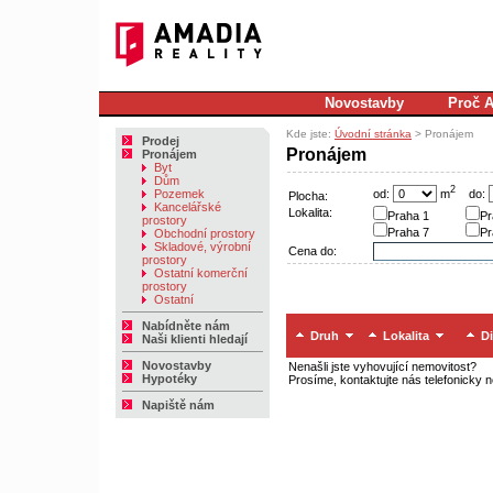
Novostavby
Proč 
Kde jste:
Úvodní stránka
> Pronájem
Prodej
Pronájem
Pronájem
Byt
Dům
2
od:
m
do:
Pozemek
Plocha:
Kancelářské
Lokalita:
Praha 1
Pr
prostory
Praha 7
Pr
Obchodní prostory
Skladové, výrobní
Cena do:
prostory
Ostatní komerční
prostory
Ostatní
Nabídněte nám
Druh
Lokalita
Di
Naši klienti hledají
Novostavby
Nenašli jste vyhovující nemovitost?
Hypotéky
Prosíme, kontaktujte nás telefonicky 
Napiště nám