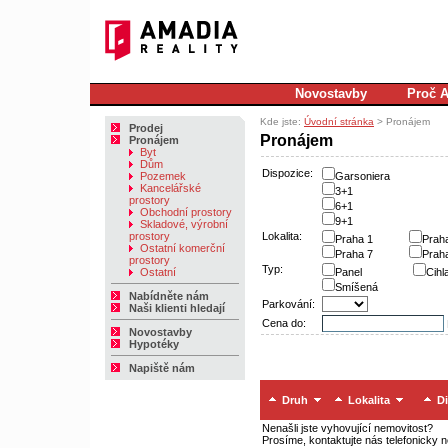
Novostavby
Proč 
Kde jste:
Úvodní stránka
> Pronájem
Prodej
Pronájem
Pronájem
Byt
Dům
Dispozice:
Pozemek
Garsoniera
Kancelářské
3+1
prostory
6+1
Obchodní prostory
9+1
Skladové, výrobní
prostory
Lokalita:
Praha 1
Prah
Ostatní komerční
Praha 7
Prah
prostory
Typ:
Ostatní
Panel
Cihl
Smíšená
Nabídněte nám
Parkování:
Naši klienti hledají
Cena do:
Novostavby
Hypotéky
Napiště nám
Druh
Lokalita
Di
Nenašli jste vyhovující nemovitost?
Prosíme, kontaktujte nás telefonicky 