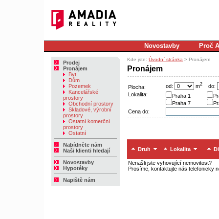
Novostavby
Proč 
Kde jste:
Úvodní stránka
> Pronájem
Prodej
Pronájem
Pronájem
Byt
Dům
2
od:
m
do:
Pozemek
Plocha:
Kancelářské
Lokalita:
Praha 1
Pr
prostory
Praha 7
Pr
Obchodní prostory
Skladové, výrobní
Cena do:
prostory
Ostatní komerční
prostory
Ostatní
Nabídněte nám
Druh
Lokalita
Di
Naši klienti hledají
Novostavby
Nenašli jste vyhovující nemovitost?
Hypotéky
Prosíme, kontaktujte nás telefonicky 
Napiště nám